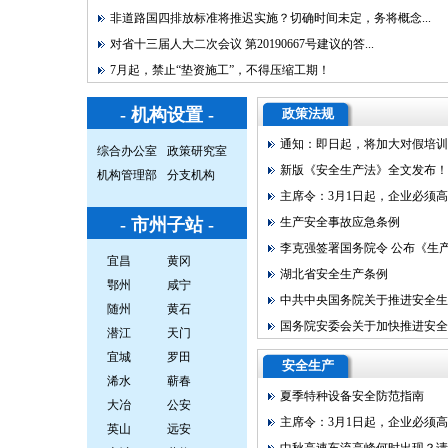
非道路国四排放标准将推迟实施？切确时间未定，务将概念...
对省十三届人大二次会议 第20190667号建议的答...
7月起，禁止“垫资施工”，不得压缩工期！
- 机构设置 -
政策法规
通知：即日起，将加大对假培训、
综合办公室
政策研究室
新版《安全生产法》全文发布！202
机构管理部
分支机构
主席令：3月1日起，企业必须高度
- 市州子站 -
生产安全事故应急条例
李克强签署国务院令 公布《生产安
宜昌
黄冈
湖北省安全生产条例
鄂州
咸宁
中共中央国务院关于推进安全生产
随州
黄石
国务院安委会关于加快推进安全生
潜江
天门
宜城
罗田
安全生产
浠水
蕲春
夏季特种设备安全防范指南
大冶
公安
主席令：3月1日起，企业必须高度
英山
远安