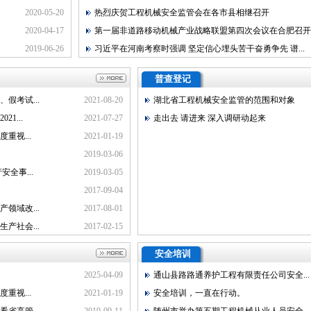
2020-05-20
热烈庆贺工程机械安全监管会在各市县相继召开
2020-04-17
第一届非道路移动机械产业战略联盟第四次会议在合肥召开
2019-06-26
习近平在河南考察时强调 坚定信心埋头苦干奋勇争先 谱...
普查登记
假考试...
2021-08-20
湖北省工程机械安全监管的范围和对象
1...
2021-07-27
走出去 请进来 深入调研动起来
重视...
2021-01-19
2019-03-06
全事...
2019-03-05
2017-09-04
领域改...
2017-08-01
产社会...
2017-02-15
安全培训
2025-04-09
通山县路路通养护工程有限责任公司安全...
重视...
2021-01-19
安全培训，一直在行动。