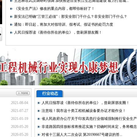
王忠林在武汉调研时强调 加快推进百里长江生态廊道建设 着力打造城...
《安全生产法》修改的重点内容，都帮你标好了！
新安法已明确“三管三必须”：那安全部门干什么？非安全部门干什么？
通知：即日起，将加大对假培训、假考试、假证书的处罚力度
人民日报荐读《善待你所在的单位》，曾刷屏朋友圈！
行业动态
2021-08-04
人民日报荐读《善待你所在的单位》，曾刷屏朋友圈！
2021-07-27
注意啦！我市这十类工程机械设备要办证才能作业！
2021-01-19
省人民政府办公厅关于印发高危行业领域强制推行安全生产..
2020-05-20
非道路国四排放标准将推迟实施？切确时间未定，务将概念..
2020-05-20
对省十三届人大二次会议 第20190667号建议的答...