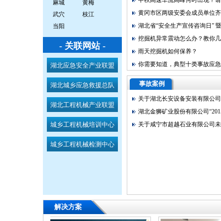
中秋高速车流高峰何时出现？请看
麻城
黄梅
黄冈市区两级安委会成员单位齐聚
武穴
枝江
湖北省“安全生产宣传咨询日” 暨“安
当阳
挖掘机异常震动怎么办？教你几招
- 关联网站 -
雨天挖掘机如何保养？
你需要知道，典型十类事故应急
湖北应急安全产业联盟
事故案例
湖北城乡应急救援总队
关于湖北长安设备安装有限公司起
湖北工程机械产业联盟
湖北金狮矿业股份有限公司“2015..
城乡工程机械培训中心
关于咸宁市超越石业有限公司未按
城乡工程机械检测中心
解决方案